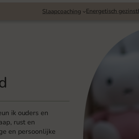
Energetisch gezinst
Slaapcoaching
nd
eun ik ouders en
aap, rust en
ige en persoonlijke