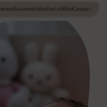
herapie
Succesverhalen
Over mij
Blog
Contact