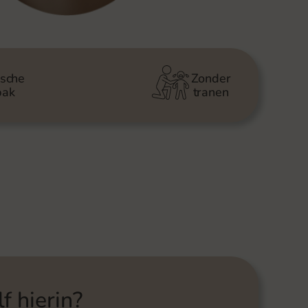
ische
Zonder
pak
tranen
f hierin?