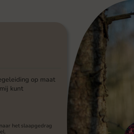
begeleiding op maat
mij kunt
en naar het slaapgedrag
el.