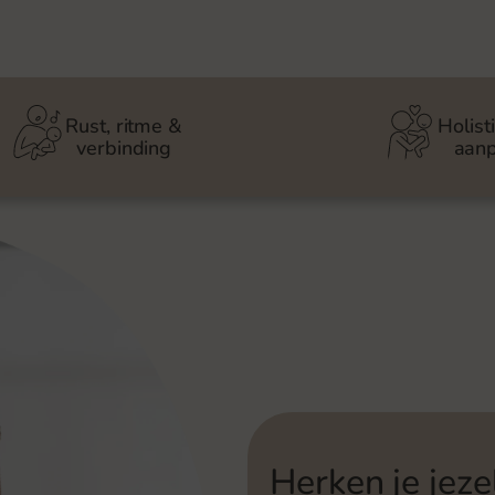
Rust, ritme &
Holist
verbinding
aan
Herken je jezel