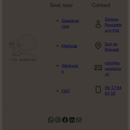
Snel naar
Contact
Simone
Slaaptraje
Roestenb
cten
urg-Hol
Son en
Methode
Breugel
info@tin
Werkwijz
yexplorer
e
.nl
06-17 84
FAQ
63 15
WhatsApp
Instagram
Facebook
LinkedIn
E-mail