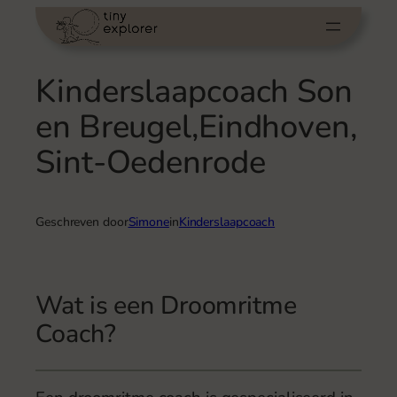
Ga
naar
de
Kinderslaapcoach Son
inhoud
en Breugel,Eindhoven,
Sint-Oedenrode
Geschreven door
Simone
in
Kinderslaapcoach
Wat is een Droomritme
Coach?