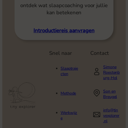
ontdek wat slaapcoaching voor jullie
kan betekenen
Introductiereis aanvragen
Snel naar
Contact
Simone
Slaaptraje
Roestenb
cten
urg-Hol
Son en
Methode
Breugel
info@tin
Werkwijz
yexplorer
e
.nl